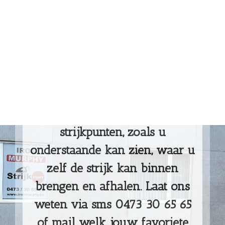
IRON MURPHY
STRIJKDIENST
Iron Murphy is een strijkdienst
die werkt volgens het
dienstencheque systeem. Wij
hebben verschillende
strijkpunten, zoals u
onderstaande kan zien, waar u
zelf de strijk kan binnen
brengen en afhalen. Laat ons
weten via sms 0473 30 65 65
of mail welk jouw favoriete