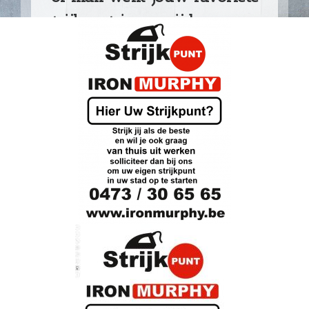
strijkpunt is en wij brengen u
in contact met de strijkhulp.
Lees meer...
IK WIL KLANT WORDEN
STRIJKDIENST